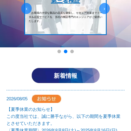
第三者検証
‹
›
、お客様
お客様の大切な製品の品質を確保し、セキュア対策までトー
基幹
タル品質サービスを、当社の検証専門のエンジニアがご提供い
オフィ
たします。
トータ
新着情報
2026/08/05
【夏季休業のお知らせ】
この度当社では、誠に勝手ながら、以下の期間を夏季休業
とさせていただきます。
〈夏季休業期間〉2026年8月8日(土)～2025年8月16日(日)